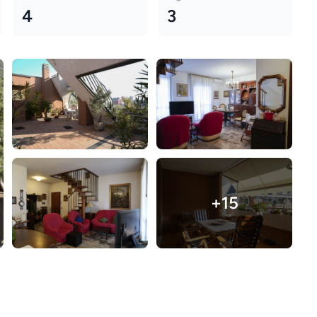
4
3
+15