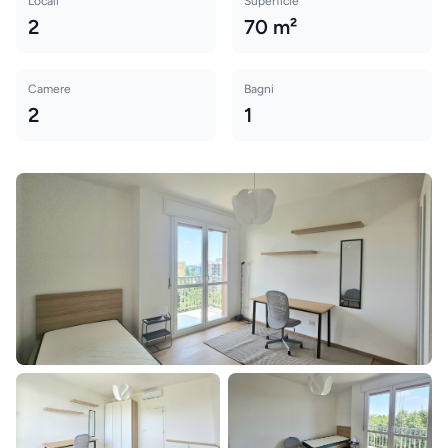
Locali
Superficie
2
70 m²
Camere
Bagni
2
1