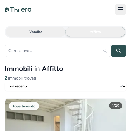
Vendita
Affitto
Immobili in Affitto
2
immobili trovati
1
/
20
Appartamento